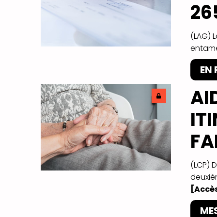
26
(LAG) 
entame
EN
AI
IT
FA
(LCP) 
deuxièm
[Accès
ME