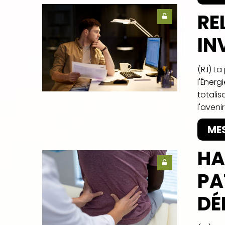
RE
IN
(R.I) L
l'Énerg
totalis
l'aveni
ME
HA
PA
DÉ