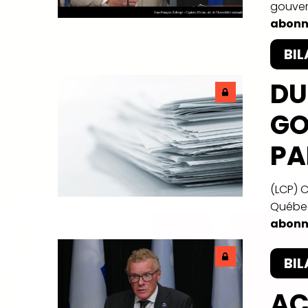
gouver
abonn
BIL
DU
GO
PA
(LCP) 
Québec
abonn
BIL
AC