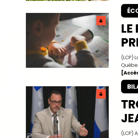
ÉCO
LE
PR
(LCP) 
Québec
[Accès
BIL
TR
JE
(LCP) A