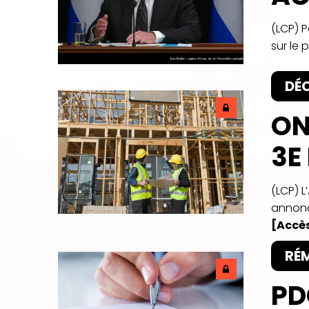
(LCP) P
sur le 
DÉ
ON
3E
(LCP) 
annonc
[Accès
RÉ
PD