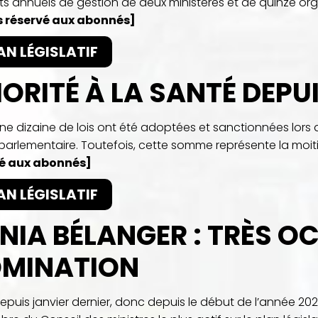
s annuels de gestion de deux ministères et de quinze orga
 réservé aux abonnés]
AN LÉGISLATIF
IORITÉ À LA SANTÉ DEPU
Une dizaine de lois ont été adoptées et sanctionnées lors
 parlementaire. Toutefois, cette somme représente la moitié 
vé aux abonnés]
AN LÉGISLATIF
NIA BÉLANGER : TRÈS O
MINATION
epuis janvier dernier, donc depuis le début de l’année 2026