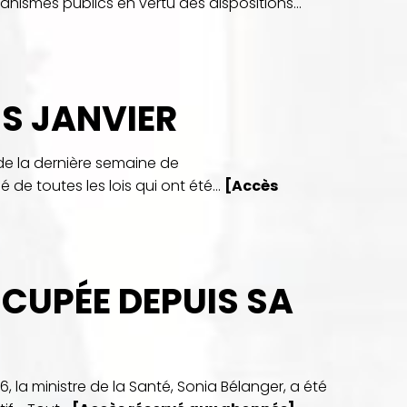
nismes publics en vertu des dispositions...
IS JANVIER
 de la dernière semaine de
de toutes les lois qui ont été...
[Accès
CCUPÉE DEPUIS SA
, la ministre de la Santé, Sonia Bélanger, a été