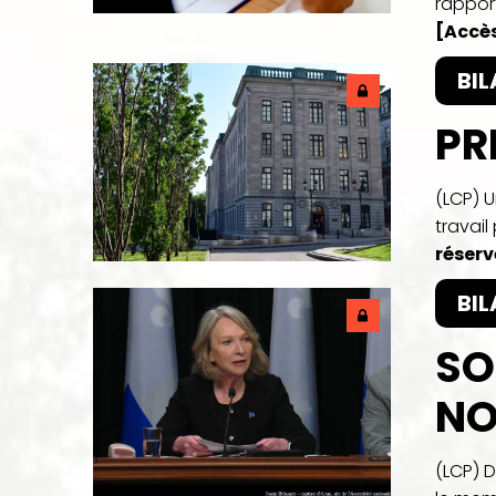
rapport
[Accès
BIL
PR
(LCP) 
travail
réser
BIL
SO
NO
(LCP) D