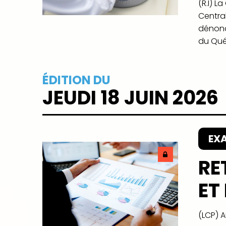
(R.I) 
Centra
dénonc
du Qué
ÉDITION DU
JEUDI 18 JUIN 2026
EX
RE
ET
(LCP) 